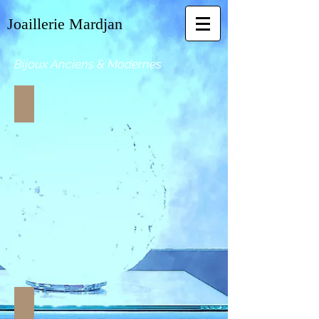
Joaillerie Mardjan
Bijoux Anciens & Modernes
Broches Van Cleef & Arpels
Bleu,Blanc,Rouge
Or
18k.
Saphir,diamants,rubis.
Circa
1960.
Bague Fleur 1940